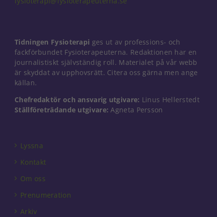
fysioterapi@fysioterapeuterna.se
Nödvändiga
Tidningen Fysioterapi
ges ut av professions- och
Dessa kakor
går inte att
fackförbundet Fysioterapeuterna. Redaktionen har en
välja bort. De
journalistiskt självständig roll. Materialet på vår webb
behövs för
är skyddat av upphovsrätt. Citera oss gärna men ange
att hemsidan
källan.
över huvud
taget ska
Chefredaktör och ansvarig utgivare:
Linus Hellerstedt
fungera.
Ställföreträdande utgivare:
Agneta Persson
Statistik
Lyssna
För att vi ska
kunna
Kontakt
förbättra
hemsidans
Om oss
funktionalitet
Prenumeration
och
uppbyggnad,
Arkiv
baserat på