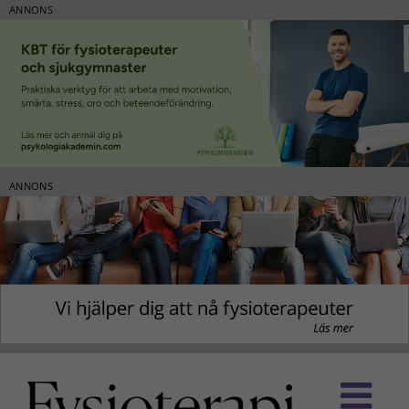
ANNONS
ANNONS
Fortsätt
till
innehållet