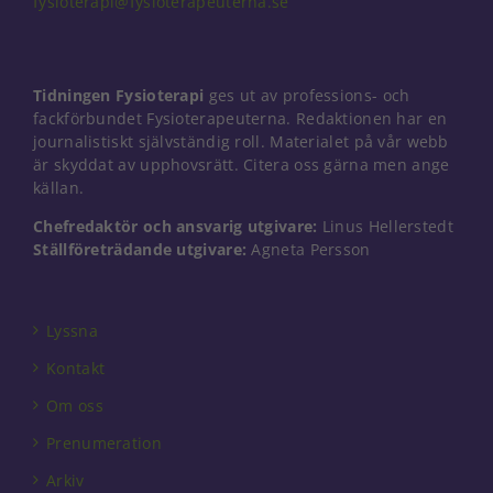
fysioterapi@fysioterapeuterna.se
Nödvändiga
Tidningen Fysioterapi
ges ut av professions- och
Dessa kakor
går inte att
fackförbundet Fysioterapeuterna. Redaktionen har en
välja bort. De
journalistiskt självständig roll. Materialet på vår webb
behövs för
är skyddat av upphovsrätt. Citera oss gärna men ange
att hemsidan
källan.
över huvud
taget ska
Chefredaktör och ansvarig utgivare:
Linus Hellerstedt
fungera.
Ställföreträdande utgivare:
Agneta Persson
Statistik
Lyssna
För att vi ska
kunna
Kontakt
förbättra
hemsidans
Om oss
funktionalitet
Prenumeration
och
uppbyggnad,
Arkiv
baserat på