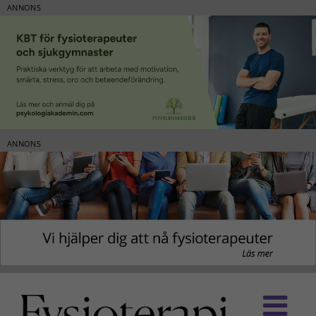
ANNONS
ANNONS
Fortsätt
till
innehållet