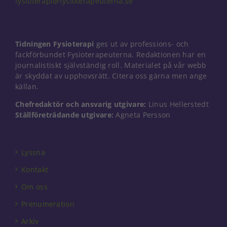
fysioterapi@fysioterapeuterna.se
Nödvändiga
Tidningen Fysioterapi
ges ut av professions- och
Dessa kakor
går inte att
fackförbundet Fysioterapeuterna. Redaktionen har en
välja bort. De
journalistiskt självständig roll. Materialet på vår webb
behövs för
är skyddat av upphovsrätt. Citera oss gärna men ange
att hemsidan
källan.
över huvud
taget ska
Chefredaktör och ansvarig utgivare:
Linus Hellerstedt
fungera.
Ställföreträdande utgivare:
Agneta Persson
Statistik
Lyssna
För att vi ska
kunna
Kontakt
förbättra
hemsidans
Om oss
funktionalitet
Prenumeration
och
uppbyggnad,
Arkiv
baserat på