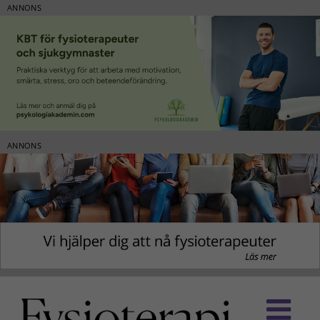
ANNONS
ANNONS
Fortsätt
till
innehållet