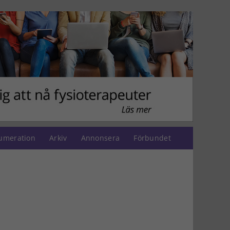
umeration
Arkiv
Annonsera
Förbundet