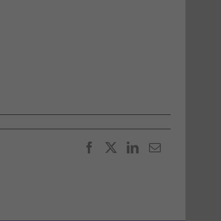
Facebook
X
LinkedIn
E-
post