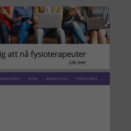
umeration
Arkiv
Annonsera
Förbundet