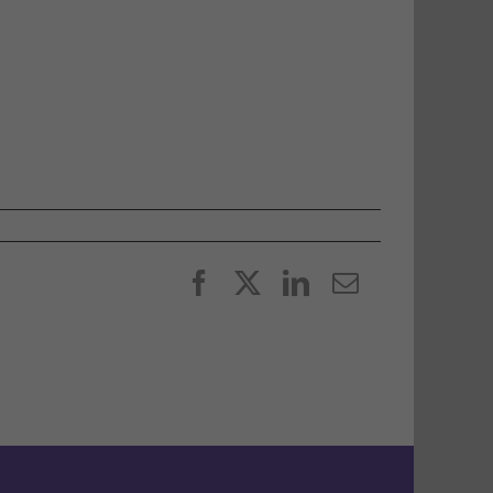
Facebook
X
LinkedIn
E-
post