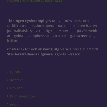
fysioterapi@fysioterapeuterna.se
Nödvändiga
Tidningen Fysioterapi
ges ut av professions- och
Dessa kakor
går inte att
fackförbundet Fysioterapeuterna. Redaktionen har en
välja bort. De
journalistiskt självständig roll. Materialet på vår webb
behövs för
är skyddat av upphovsrätt. Citera oss gärna men ange
att hemsidan
källan.
över huvud
taget ska
Chefredaktör och ansvarig utgivare:
Linus Hellerstedt
fungera.
Ställföreträdande utgivare:
Agneta Persson
Statistik
Lyssna
För att vi ska
kunna
Kontakt
förbättra
hemsidans
Om oss
funktionalitet
Prenumeration
och
uppbyggnad,
Arkiv
baserat på