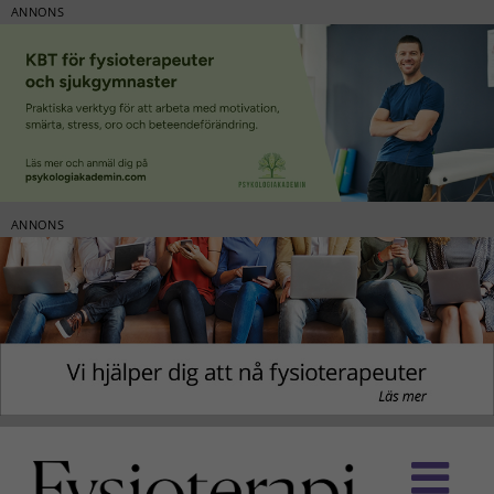
ANNONS
ANNONS
Fortsätt
till
innehållet