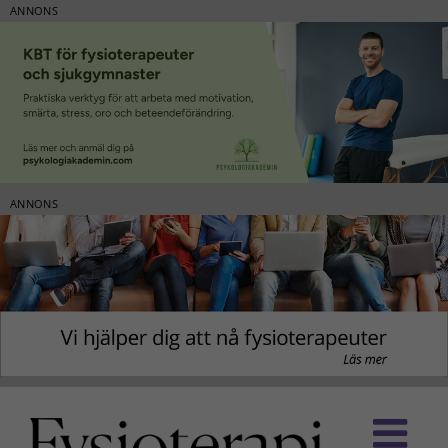
ANNONS
ANNONS
Fortsätt
till
innehållet