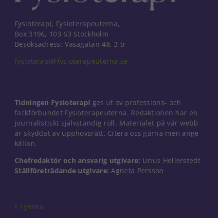
Fysioterapi, Fysioterapeuterna,
Box 3196, 103 63 Stockholm
Besöksadress: Vasagatan 48, 3 tr
fysioterapi@fysioterapeuterna.se
Tidningen Fysioterapi
ges ut av professions- och
fackförbundet Fysioterapeuterna. Redaktionen har en
journalistiskt självständig roll. Materialet på vår webb
är skyddat av upphovsrätt. Citera oss gärna men ange
källan.
Chefredaktör och ansvarig utgivare:
Linus Hellerstedt
Ställföreträdande utgivare:
Agneta Persson
Nödvändiga
Dessa kakor
går inte att
välja bort. De
Lyssna
behövs för