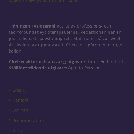
fysioterapi@fysioterapeuterna.se
Nödvändiga
Tidningen Fysioterapi
ges ut av professions- och
Dessa kakor
går inte att
fackförbundet Fysioterapeuterna. Redaktionen har en
välja bort. De
journalistiskt självständig roll. Materialet på vår webb
behövs för
är skyddat av upphovsrätt. Citera oss gärna men ange
att hemsidan
källan.
över huvud
taget ska
Chefredaktör och ansvarig utgivare:
Linus Hellerstedt
fungera.
Ställföreträdande utgivare:
Agneta Persson
Statistik
Lyssna
För att vi ska
kunna
Kontakt
förbättra
hemsidans
Om oss
funktionalitet
Prenumeration
och
uppbyggnad,
Arkiv
baserat på