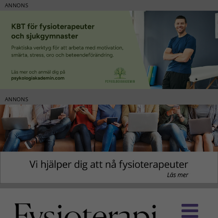
ANNONS
ANNONS
Fortsätt
till
innehållet