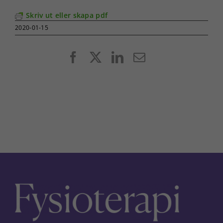
Skriv ut eller skapa pdf
2020-01-15
Facebook
X
LinkedIn
E-
post