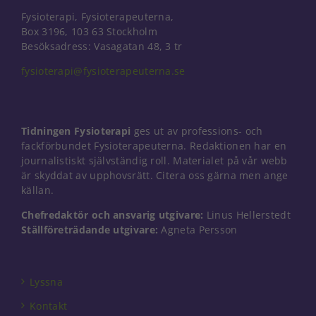
Fysioterapi, Fysioterapeuterna,
Box 3196, 103 63 Stockholm
Besöksadress: Vasagatan 48, 3 tr
fysioterapi@fysioterapeuterna.se
Tidningen Fysioterapi
ges ut av professions- och
fackförbundet Fysioterapeuterna. Redaktionen har en
journalistiskt självständig roll. Materialet på vår webb
är skyddat av upphovsrätt. Citera oss gärna men ange
källan.
Chefredaktör och ansvarig utgivare:
Linus Hellerstedt
Ställföreträdande utgivare:
Agneta Persson
Nödvändiga
Dessa kakor
går inte att
välja bort. De
Lyssna
behövs för
Kontakt
att hemsidan