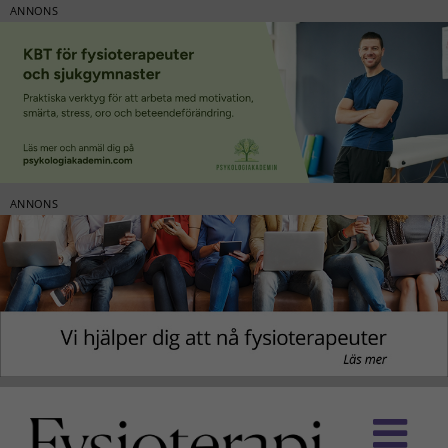
ANNONS
ANNONS
Fortsätt
till
innehållet