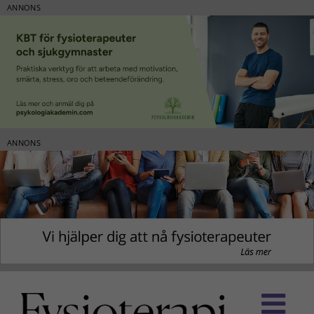
ANNONS
ANNONS
Fortsätt
till
innehållet