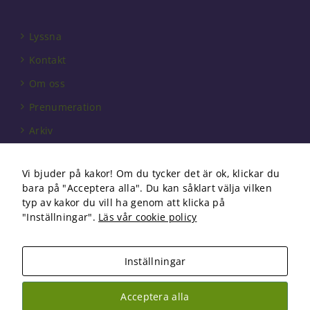
välja bort. De
behövs för
att hemsidan
Lyssna
över huvud
taget ska
Kontakt
fungera.
Om oss
Prenumeration
Statistik
För att vi ska
Arkiv
kunna
förbättra
Annonsera
hemsidans
Vi bjuder på kakor! Om du tycker det är ok, klickar du
Förbundet
funktionalitet
bara på "Acceptera alla". Du kan såklart välja vilken
och
Om cookies
typ av kakor du vill ha genom att klicka på
uppbyggnad,
"Inställningar".
Läs vår cookie policy
baserat på
hur
hemsidan
används.
Inställningar
Copyright 2026 Fysioterapi | All Rights Reserved
Acceptera alla
Upplevelse
Facebook
Instagram