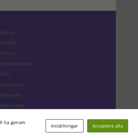
Lyssna
Kontakt
Om oss
Prenumeration
Arkiv
Annonsera
Förbundet
Om cookies
vill ha genom
Inställningar
Acceptera alla
Facebook
Instagram