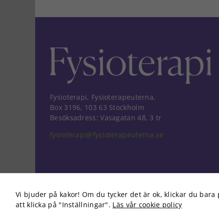
Fysioterapi, Fysioterapeuterna,
Box 3196, 103 63 Stockholm
Besöksadress: Vasagatan 48, 3 tr
fysioterapi@fysioterapeuterna.se
Vi bjuder på kakor! Om du tycker det är ok, klickar du bara 
att klicka på "Inställningar".
Läs vår cookie policy
Copyright 2026 Fysioterapi | All Rights Reserved