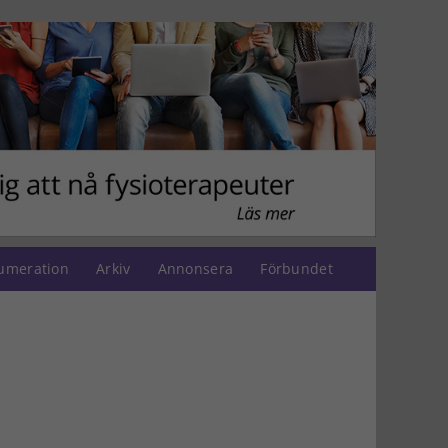
umeration
Arkiv
Annonsera
Förbundet