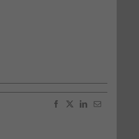
Facebook
X
LinkedIn
E-
post