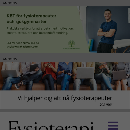
ANNONS
ANNONS
Fortsätt
till
innehållet