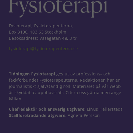
Fysioterapi, Fysioterapeuterna,
Box 3196, 103 63 Stockholm
Besöksadress: Vasagatan 48, 3 tr
fysioterapi@fysioterapeuterna.se
Tidningen Fysioterapi
ges ut av professions- och
fackförbundet Fysioterapeuterna. Redaktionen har en
journalistiskt självständig roll. Materialet på vår webb
är skyddat av upphovsrätt. Citera oss gärna men ange
källan.
Chefredaktör och ansvarig utgivare:
Linus Hellerstedt
Nödvändiga
Ställföreträdande utgivare:
Agneta Persson
Dessa kakor
går inte att
välja bort. De