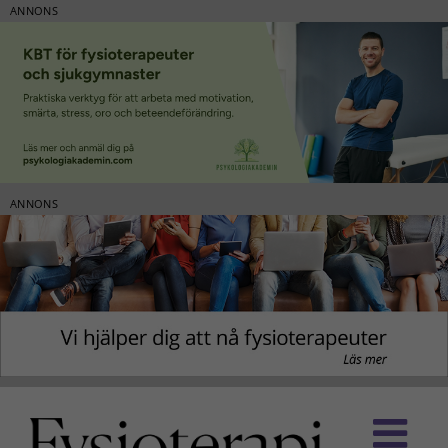
ANNONS
ANNONS
Fortsätt
till
innehållet