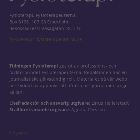
Fysioterapi, Fysioterapeuterna,
Box 3196, 103 63 Stockholm
Besöksadress: Vasagatan 48, 3 tr
fysioterapi@fysioterapeuterna.se
Tidningen Fysioterapi
ges ut av professions- och
fackförbundet Fysioterapeuterna. Redaktionen har en
journalistiskt självständig roll. Materialet på vår webb
är skyddat av upphovsrätt. Citera oss gärna men ange
källan.
Chefredaktör och ansvarig utgivare:
Linus Hellerstedt
Ställföreträdande utgivare:
Agneta Persson
Nödvändiga
Dessa kakor
går inte att
välja bort. De
Lyssna
behövs för