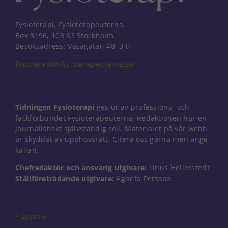
Fysioterapi, Fysioterapeuterna,
Box 3196, 103 63 Stockholm
Besöksadress: Vasagatan 48, 3 tr
fysioterapi@fysioterapeuterna.se
Tidningen Fysioterapi
ges ut av professions- och
fackförbundet Fysioterapeuterna. Redaktionen har en
journalistiskt självständig roll. Materialet på vår webb
är skyddat av upphovsrätt. Citera oss gärna men ange
källan.
Chefredaktör och ansvarig utgivare:
Linus Hellerstedt
Ställföreträdande utgivare:
Agneta Persson
Nödvändiga
Dessa kakor
går inte att
välja bort. De
Lyssna
behövs för