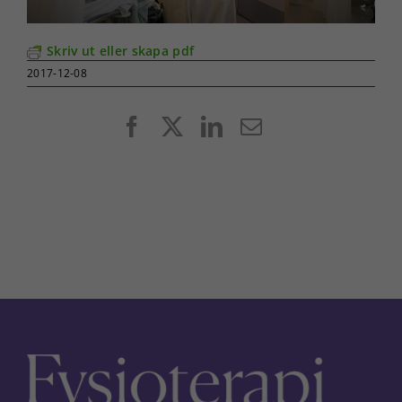
Skriv ut eller skapa pdf
2017-12-08
Facebook
X
LinkedIn
E-
post