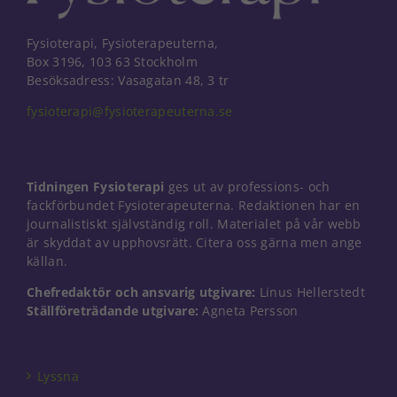
Fysioterapi, Fysioterapeuterna,
Box 3196, 103 63 Stockholm
Besöksadress: Vasagatan 48, 3 tr
fysioterapi@fysioterapeuterna.se
Tidningen Fysioterapi
ges ut av professions- och
fackförbundet Fysioterapeuterna. Redaktionen har en
journalistiskt självständig roll. Materialet på vår webb
är skyddat av upphovsrätt. Citera oss gärna men ange
källan.
Chefredaktör och ansvarig utgivare:
Linus Hellerstedt
Ställföreträdande utgivare:
Agneta Persson
Nödvändiga
Dessa kakor
går inte att
välja bort. De
Lyssna
behövs för