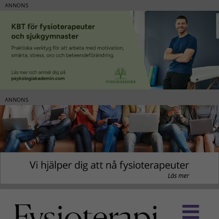
ANNONS
ANNONS
Fortsätt
till
innehållet