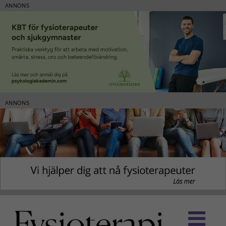
ANNONS
ANNONS
Fortsätt
till
innehållet