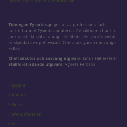
fysioterapi@fysioterapeuterna.se
Nödvändiga
Tidningen Fysioterapi
ges ut av professions- och
Dessa kakor
går inte att
fackförbundet Fysioterapeuterna. Redaktionen har en
välja bort. De
journalistiskt självständig roll. Materialet på vår webb
behövs för
är skyddat av upphovsrätt. Citera oss gärna men ange
att hemsidan
källan.
över huvud
taget ska
Chefredaktör och ansvarig utgivare:
Linus Hellerstedt
fungera.
Ställföreträdande utgivare:
Agneta Persson
Statistik
Lyssna
För att vi ska
kunna
Kontakt
förbättra
hemsidans
Om oss
funktionalitet
Prenumeration
och
uppbyggnad,
Arkiv
baserat på