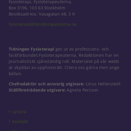
Fysioterapi, Fysioterapeuterna,
Box 3196, 103 63 Stockholm
Besöksadress: Vasagatan 48, 3 tr
fysioterapi@fysioterapeuterna.se
Tidningen Fysioterapi
ges ut av professions- och
fackförbundet Fysioterapeuterna. Redaktionen har en
journalistiskt självständig roll. Materialet på vår webb
är skyddat av upphovsrätt. Citera oss gärna men ange
källan.
Chefredaktör och ansvarig utgivare:
Linus Hellerstedt
Ställföreträdande utgivare:
Agneta Persson
Nödvändiga
Dessa kakor
går inte att
Lyssna
välja bort. De
behövs för
Kontakt
att hemsidan
över huvud