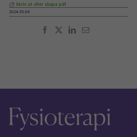
Skriv ut eller skapa pdf
2024-05-04
Facebook
X
LinkedIn
E-
post