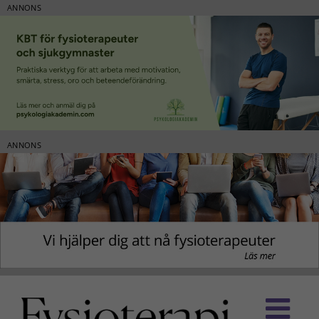
ANNONS
ANNONS
Fortsätt
till
innehållet