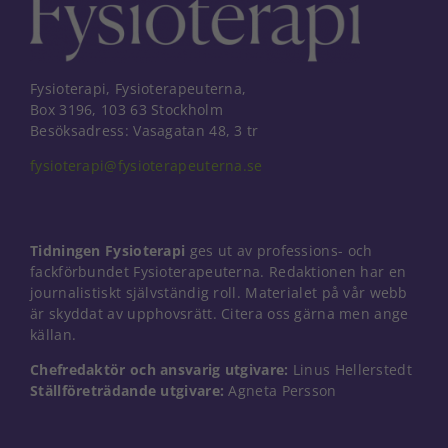
Fysioterapi, Fysioterapeuterna,
Box 3196, 103 63 Stockholm
Besöksadress: Vasagatan 48, 3 tr
fysioterapi@fysioterapeuterna.se
Tidningen Fysioterapi
ges ut av professions- och
fackförbundet Fysioterapeuterna. Redaktionen har en
journalistiskt självständig roll. Materialet på vår webb
är skyddat av upphovsrätt. Citera oss gärna men ange
källan.
Chefredaktör och ansvarig utgivare:
Linus Hellerstedt
Nödvändiga
Ställföreträdande utgivare:
Agneta Persson
Dessa kakor
går inte att
välja bort. De