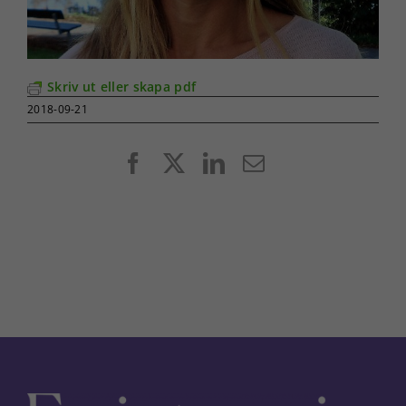
Skriv ut eller skapa pdf
2018-09-21
Facebook
X
LinkedIn
E-
post