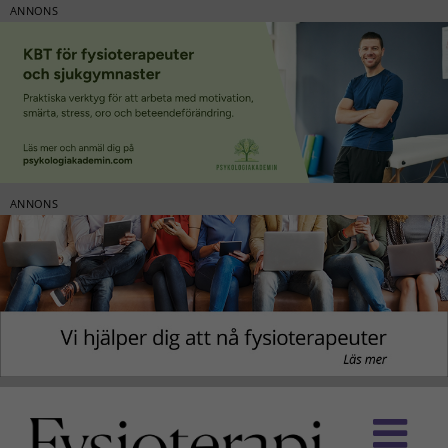
ANNONS
ANNONS
Fortsätt
till
innehållet