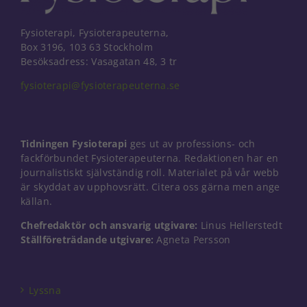
Fysioterapi, Fysioterapeuterna,
Box 3196, 103 63 Stockholm
Besöksadress: Vasagatan 48, 3 tr
fysioterapi@fysioterapeuterna.se
Tidningen Fysioterapi
ges ut av professions- och
fackförbundet Fysioterapeuterna. Redaktionen har en
journalistiskt självständig roll. Materialet på vår webb
är skyddat av upphovsrätt. Citera oss gärna men ange
källan.
Chefredaktör och ansvarig utgivare:
Linus Hellerstedt
Ställföreträdande utgivare:
Agneta Persson
Nödvändiga
Dessa kakor
går inte att
välja bort. De
Lyssna
behövs för