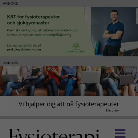
ANNONS
ANNONS
Fortsätt
till
innehållet