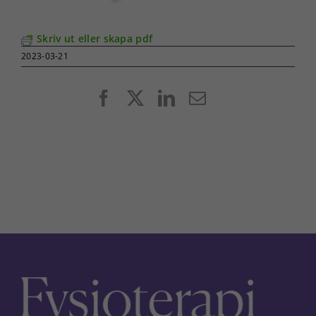
Skriv ut eller skapa pdf
2023-03-21
Facebook
X
LinkedIn
E-
post