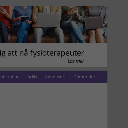
umeration
Arkiv
Annonsera
Förbundet