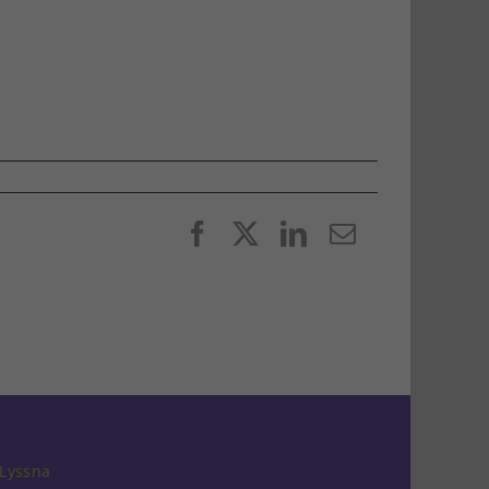
Facebook
X
LinkedIn
E-
post
Lyssna