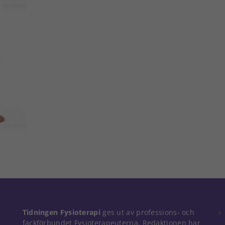
Tidningen Fysioterapi
ges ut av professions- och
fackförbundet Fysioterapeuterna. Redaktionen har