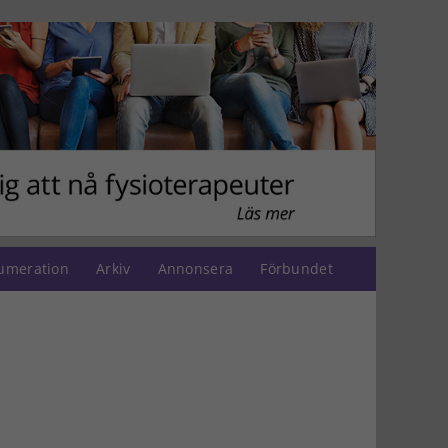
umeration
Arkiv
Annonsera
Förbundet