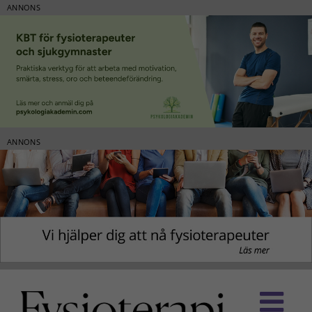
ANNONS
ANNONS
Fortsätt
till
innehållet