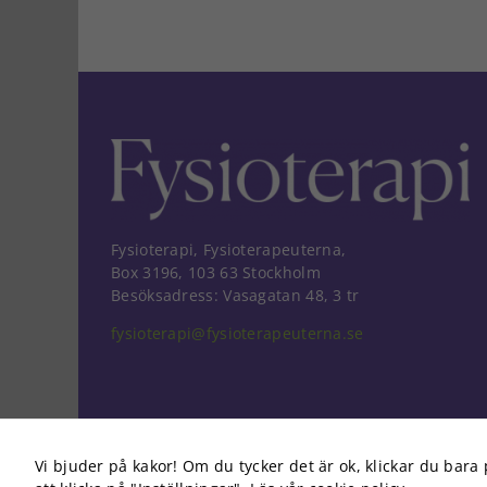
Fysioterapi, Fysioterapeuterna,
Box 3196, 103 63 Stockholm
Besöksadress: Vasagatan 48, 3 tr
fysioterapi@fysioterapeuterna.se
Vi bjuder på kakor! Om du tycker det är ok, klickar du bara 