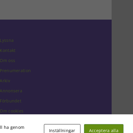
Lyssna
Kontakt
Om oss
Prenumeration
Arkiv
Annonsera
Förbundet
Om cookies
vill ha genom
Inställningar
Acceptera alla