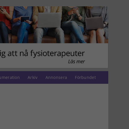
umeration
Arkiv
Annonsera
Förbundet