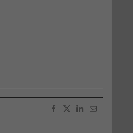
Facebook
X
LinkedIn
E-
post