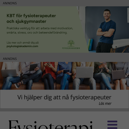
ANNONS
ANNONS
Fortsätt
till
innehållet