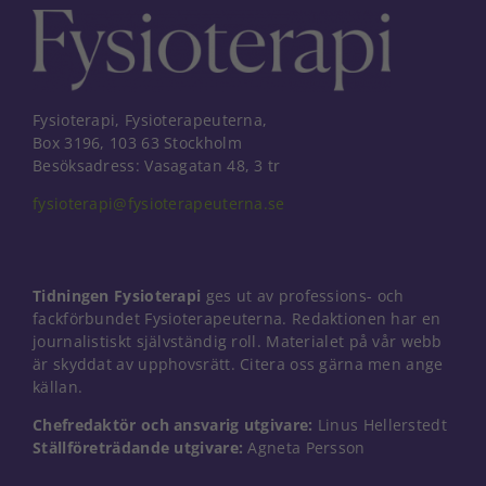
Fysioterapi, Fysioterapeuterna,
Box 3196, 103 63 Stockholm
Besöksadress: Vasagatan 48, 3 tr
fysioterapi@fysioterapeuterna.se
Tidningen Fysioterapi
ges ut av professions- och
fackförbundet Fysioterapeuterna. Redaktionen har en
journalistiskt självständig roll. Materialet på vår webb
är skyddat av upphovsrätt. Citera oss gärna men ange
källan.
Nödvändiga
Chefredaktör och ansvarig utgivare:
Linus Hellerstedt
Dessa kakor
Ställföreträdande utgivare:
Agneta Persson
går inte att
välja bort. De