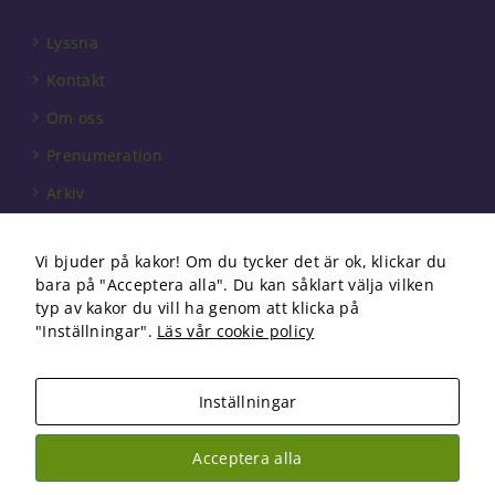
behövs för
att hemsidan
Lyssna
över huvud
taget ska
Kontakt
fungera.
Om oss
Prenumeration
Statistik
Arkiv
För att vi ska
kunna
Annonsera
förbättra
hemsidans
Vi bjuder på kakor! Om du tycker det är ok, klickar du
Förbundet
funktionalitet
bara på "Acceptera alla". Du kan såklart välja vilken
och
Om cookies
typ av kakor du vill ha genom att klicka på
uppbyggnad,
"Inställningar".
Läs vår cookie policy
baserat på
hur
hemsidan
Inställningar
används.
Copyright 2026 Fysioterapi | All Rights Reserved
Acceptera alla
Facebook
Instagram
Upplevelse