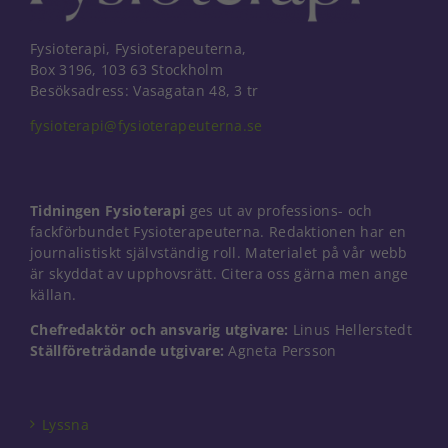
Fysioterapi, Fysioterapeuterna,
Box 3196, 103 63 Stockholm
Besöksadress: Vasagatan 48, 3 tr
fysioterapi@fysioterapeuterna.se
Tidningen Fysioterapi
ges ut av professions- och
fackförbundet Fysioterapeuterna. Redaktionen har en
journalistiskt självständig roll. Materialet på vår webb
är skyddat av upphovsrätt. Citera oss gärna men ange
källan.
Chefredaktör och ansvarig utgivare:
Linus Hellerstedt
Ställföreträdande utgivare:
Agneta Persson
Nödvändiga
Dessa kakor
går inte att
välja bort. De
Lyssna
behövs för