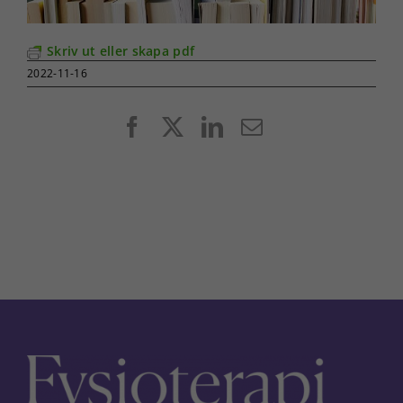
Skriv ut eller skapa pdf
2022-11-16
Facebook
X
LinkedIn
E-
post