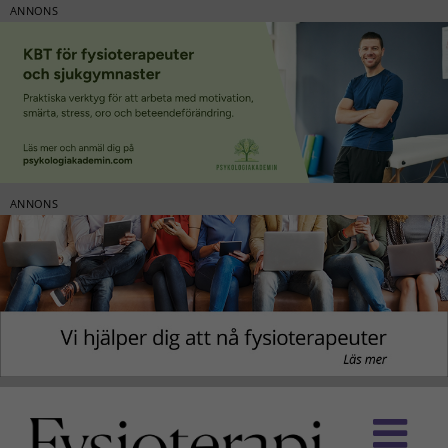
ANNONS
ANNONS
Fortsätt
till
innehållet