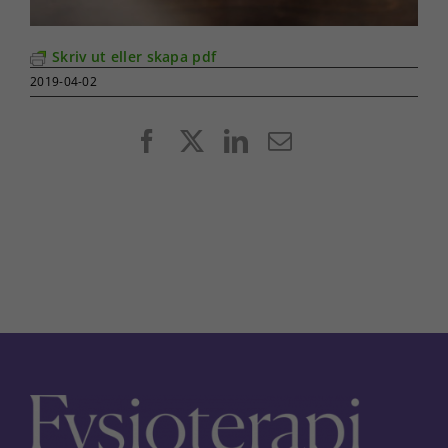
Skriv ut eller skapa pdf
2019-04-02
Facebook
X
LinkedIn
E-
post