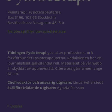
Fysioterapi, Fysioterapeuterna,
Box 3196, 103 63 Stockholm
Besöksadress: Vasagatan 48, 3 tr
fysioterapi@fysioterapeuterna.se
Tidningen Fysioterapi
ges ut av professions- och
fackförbundet Fysioterapeuterna. Redaktionen har en
journalistiskt självständig roll. Materialet på vår webb
är skyddat av upphovsrätt. Citera oss gärna men ange
källan.
Chefredaktör och ansvarig utgivare:
Linus Hellerstedt
Ställföreträdande utgivare:
Agneta Persson
Nödvändiga
Dessa kakor
går inte att
välja bort. De
Lyssna
behövs för