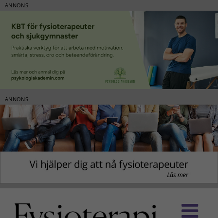
ANNONS
ANNONS
Fortsätt
till
innehållet