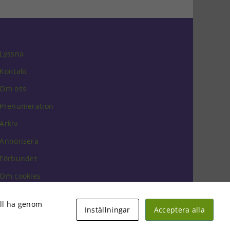
Lyssna
Kontakt
Om oss
Prenumeration
Arkiv
Annonsera
Förbundet
Om cookies
vill ha genom
Inställningar
Acceptera alla
Facebook
Instagram