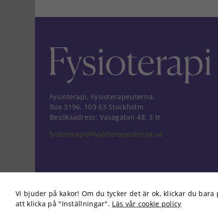
Fysioterapi, Fysioterapeuterna,
Box 3196, 103 63 Stockholm
Besöksadress: Vasagatan 48, 3 tr
fysioterapi@fysioterapeuterna.se
Vi bjuder på kakor! Om du tycker det är ok, klickar du bara 
att klicka på "Inställningar".
Läs vår cookie policy
Copyright 2026 Fysioterapi | All Rights Reserved