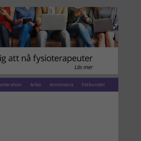
umeration
Arkiv
Annonsera
Förbundet