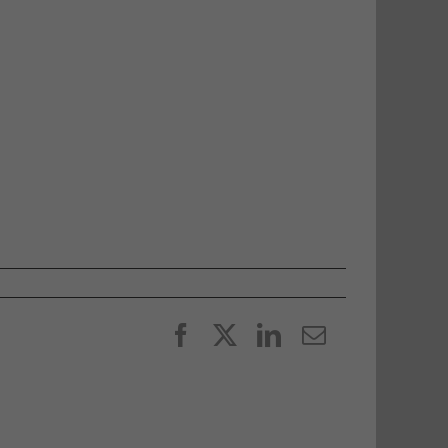
Facebook
X
LinkedIn
E-
post