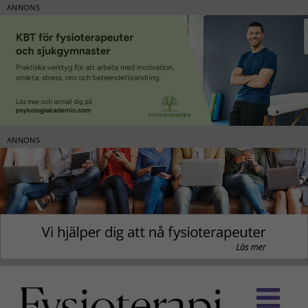
ANNONS
ANNONS
Fortsätt
till
innehållet