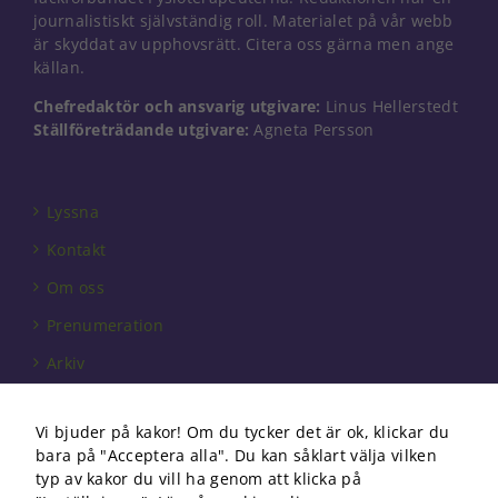
Nödvändiga
journalistiskt självständig roll. Materialet på vår webb
Dessa kakor
är skyddat av upphovsrätt. Citera oss gärna men ange
går inte att
källan.
välja bort. De
behövs för
Chefredaktör och ansvarig utgivare:
Linus Hellerstedt
att hemsidan
Ställföreträdande utgivare:
Agneta Persson
över huvud
taget ska
fungera.
Lyssna
Kontakt
Statistik
För att vi ska
Om oss
kunna
förbättra
Prenumeration
hemsidans
Arkiv
funktionalitet
och
Annonsera
uppbyggnad,
baserat på
Vi bjuder på kakor! Om du tycker det är ok, klickar du
Förbundet
hur
bara på "Acceptera alla". Du kan såklart välja vilken
hemsidan
Om cookies
typ av kakor du vill ha genom att klicka på
används.