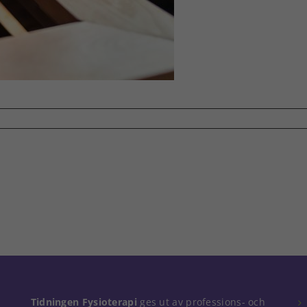
Tidningen Fysioterapi
ges ut av professions- och