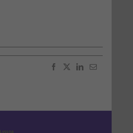
Facebook
X
LinkedIn
E-
post
Lyssna