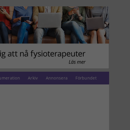
umeration
Arkiv
Annonsera
Förbundet