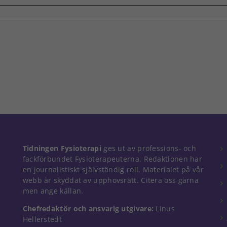
Tidningen Fysioterapi
ges ut av professions- och
fackförbundet Fysioterapeuterna. Redaktionen har
en journalistiskt självständig roll. Materialet på vår
webb är skyddat av upphovsrätt. Citera oss gärna
men ange källan.
Chefredaktör och ansvarig utgivare:
Linus
Hellerstedt