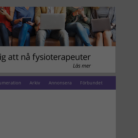
umeration
Arkiv
Annonsera
Förbundet