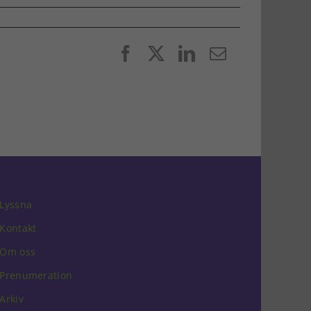
Facebook
X
LinkedIn
E-
post
Lyssna
Kontakt
Om oss
Prenumeration
Arkiv