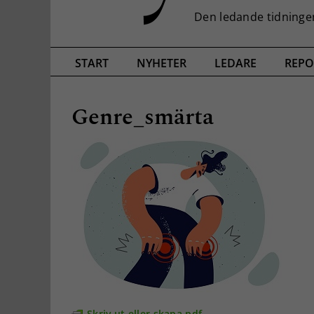
START
NYHETER
LEDARE
REPO
Genre_smärta
Skriv ut eller skapa pdf