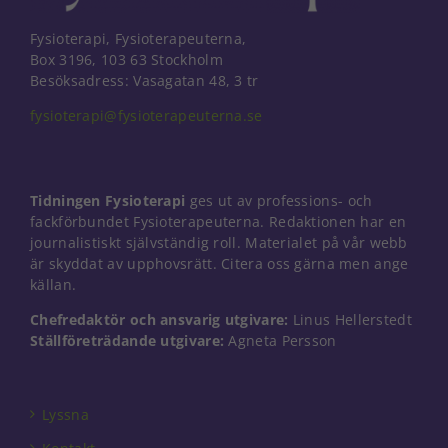
Fysioterapi, Fysioterapeuterna,
Box 3196, 103 63 Stockholm
Besöksadress: Vasagatan 48, 3 tr
fysioterapi@fysioterapeuterna.se
Tidningen Fysioterapi
ges ut av professions- och
fackförbundet Fysioterapeuterna. Redaktionen har en
journalistiskt självständig roll. Materialet på vår webb
är skyddat av upphovsrätt. Citera oss gärna men ange
källan.
Chefredaktör och ansvarig utgivare:
Linus Hellerstedt
Ställföreträdande utgivare:
Agneta Persson
Nödvändiga
Dessa kakor
går inte att
välja bort. De
Lyssna
behövs för
att hemsidan