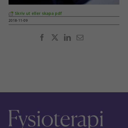
Skriv ut eller skapa pdf
2018-11-09
Facebook
X
LinkedIn
E-
post