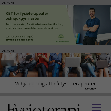
ANNONS
ANNONS
Fortsätt
till
innehållet