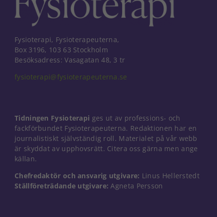
Fysioterapi, Fysioterapeuterna,
Box 3196, 103 63 Stockholm
Besöksadress: Vasagatan 48, 3 tr
fysioterapi@fysioterapeuterna.se
Tidningen Fysioterapi
ges ut av professions- och
fackförbundet Fysioterapeuterna. Redaktionen har en
journalistiskt självständig roll. Materialet på vår webb
är skyddat av upphovsrätt. Citera oss gärna men ange
källan.
Chefredaktör och ansvarig utgivare:
Linus Hellerstedt
Nödvändiga
Ställföreträdande utgivare:
Agneta Persson
Dessa kakor
går inte att
välja bort. De
behövs för