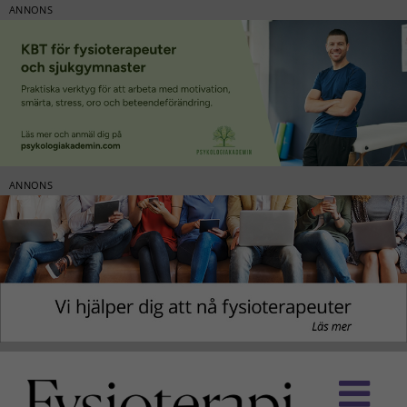
ANNONS
ANNONS
Fortsätt
till
innehållet