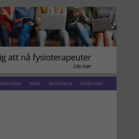
umeration
Arkiv
Annonsera
Förbundet