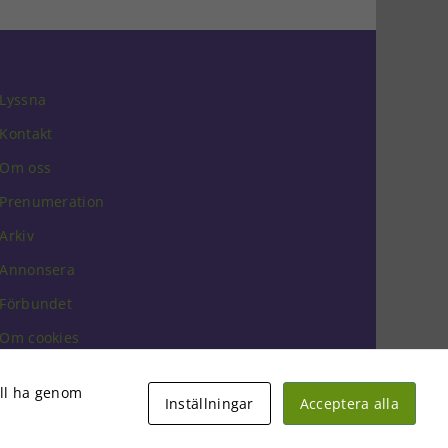
Lyssna
Kontakt
Om oss
Prenumeration
Arkiv
Annonsera
Förbundet
Om cookies
vill ha genom
Inställningar
Acceptera alla
Facebook
Instagram