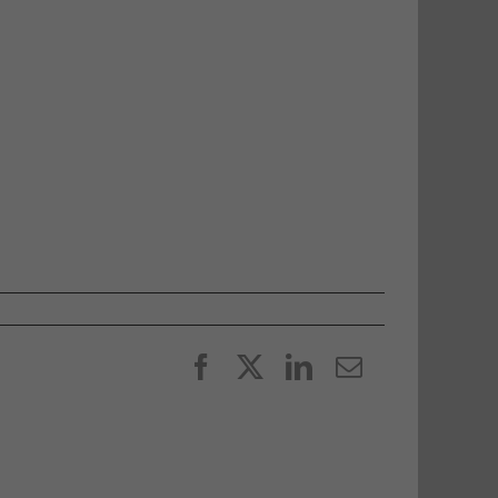
Facebook
X
LinkedIn
E-
post