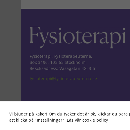
Fysioterapi, Fysioterapeuterna,
Box 3196, 103 63 Stockholm
Besöksadress: Vasagatan 48, 3 tr
fysioterapi@fysioterapeuterna.se
Vi bjuder på kakor! Om du tycker det är ok, klickar du bara 
att klicka på "Inställningar".
Läs vår cookie policy
Copyright 2026 Fysioterapi | All Rights Reserved