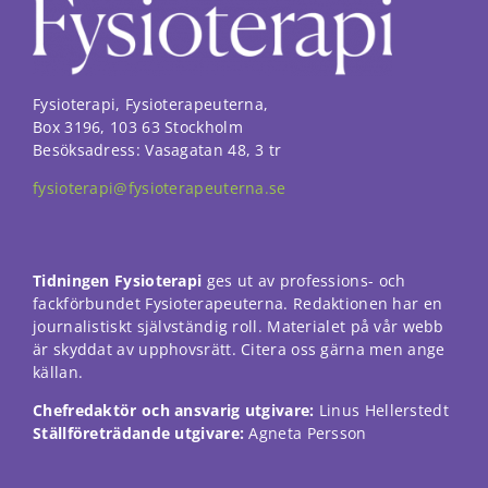
funktionalitet
att försvinna
från
hemsidan.
Fysioterapi, Fysioterapeuterna,
Box 3196, 103 63 Stockholm
Marknadsföring
Besöksadress: Vasagatan 48, 3 tr
Genom att dela
med dig av dina
fysioterapi@fysioterapeuterna.se
intressen och ditt
beteende när du
surfar ökar du
chansen att få se
Tidningen Fysioterapi
ges ut av professions- och
personligt
fackförbundet Fysioterapeuterna. Redaktionen har en
anpassat innehåll
och erbjudanden.
journalistiskt självständig roll. Materialet på vår webb
är skyddat av upphovsrätt. Citera oss gärna men ange
källan.
Chefredaktör och ansvarig utgivare:
Linus Hellerstedt
Ställföreträdande utgivare:
Agneta Persson