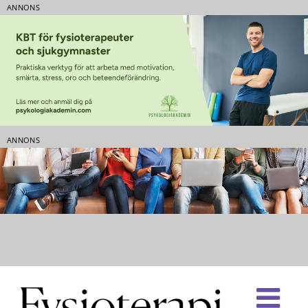
ANNONS
ANNONS
Fortsätt
till
innehållet