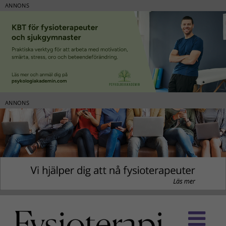
ANNONS
ANNONS
Fortsätt
till
innehållet