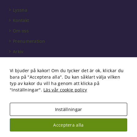
behövs för
att hemsidan
Lyssna
över huvud
Kontakt
taget ska
fungera.
Om oss
Prenumeration
Statistik
Arkiv
För att vi ska
kunna
Annonsera
förbättra
Vi bjuder på kakor! Om du tycker det är ok, klickar du
hemsidans
Förbundet
funktionalitet
bara på "Acceptera alla". Du kan såklart välja vilken
och
Om cookies
typ av kakor du vill ha genom att klicka på
uppbyggnad,
"Inställningar".
Läs vår cookie policy
baserat på
hur
hemsidan
Inställningar
används.
Copyright 2026 Fysioterapi | All Rights Reserved
Acceptera alla
Facebook
Instagram
Upplevelse