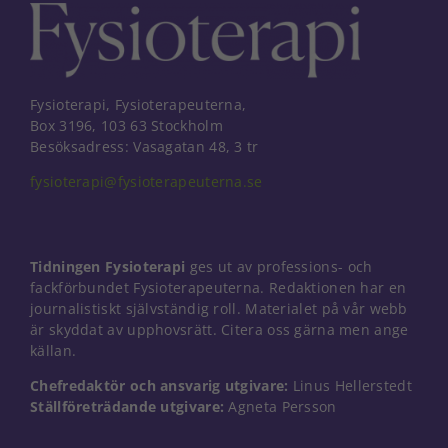
Fysioterapi, Fysioterapeuterna,
Box 3196, 103 63 Stockholm
Besöksadress: Vasagatan 48, 3 tr
fysioterapi@fysioterapeuterna.se
Tidningen Fysioterapi
ges ut av professions- och
fackförbundet Fysioterapeuterna. Redaktionen har en
journalistiskt självständig roll. Materialet på vår webb
är skyddat av upphovsrätt. Citera oss gärna men ange
källan.
Nödvändiga
Chefredaktör och ansvarig utgivare:
Linus Hellerstedt
Dessa kakor
Ställföreträdande utgivare:
Agneta Persson
går inte att
välja bort. De