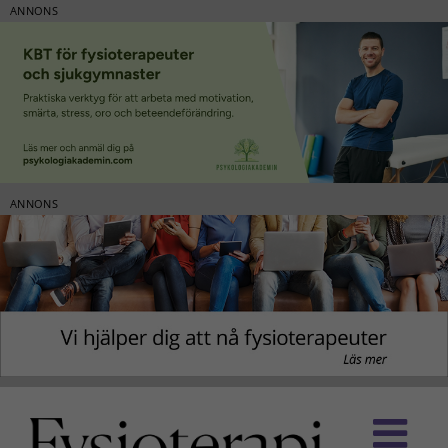
ANNONS
ANNONS
Fortsätt
till
innehållet