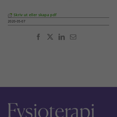
Skriv ut eller skapa pdf
2020-05-07
Facebook
X
LinkedIn
E-
post