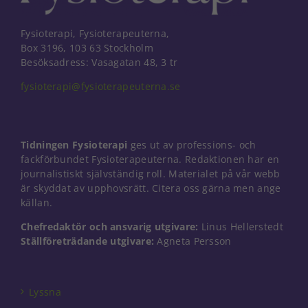
Fysioterapi, Fysioterapeuterna,
Box 3196, 103 63 Stockholm
Besöksadress: Vasagatan 48, 3 tr
fysioterapi@fysioterapeuterna.se
Tidningen Fysioterapi
ges ut av professions- och
fackförbundet Fysioterapeuterna. Redaktionen har en
journalistiskt självständig roll. Materialet på vår webb
är skyddat av upphovsrätt. Citera oss gärna men ange
källan.
Chefredaktör och ansvarig utgivare:
Linus Hellerstedt
Ställföreträdande utgivare:
Agneta Persson
Nödvändiga
Dessa kakor
går inte att
välja bort. De
Lyssna
behövs för