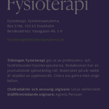
Fysioterapi, Fysioterapeuterna,
Box 3196, 103 63 Stockholm
Besöksadress: Vasagatan 48, 3 tr
fysioterapi@fysioterapeuterna.se
Tidningen Fysioterapi
ges ut av professions- och
fackförbundet Fysioterapeuterna. Redaktionen har en
journalistiskt självständig roll. Materialet på vår webb
är skyddat av upphovsrätt. Citera oss gärna men ange
källan.
Chefredaktör och ansvarig utgivare:
Linus Hellerstedt
Nödvändiga
Ställföreträdande utgivare:
Agneta Persson
Dessa kakor
går inte att
välja bort. De