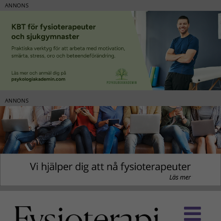
ANNONS
ANNONS
Fortsätt
till
innehållet