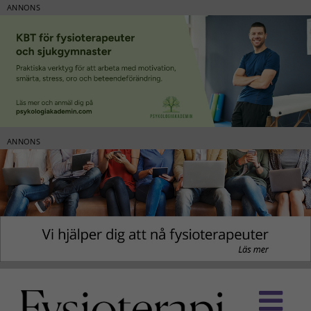
ANNONS
ANNONS
Fortsätt
till
innehållet