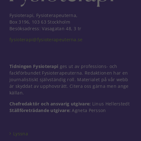
Fysioterapi, Fysioterapeuterna,
Box 3196, 103 63 Stockholm
Besöksadress: Vasagatan 48, 3 tr
fysioterapi@fysioterapeuterna.se
Tidningen Fysioterapi
ges ut av professions- och
fackförbundet Fysioterapeuterna. Redaktionen har en
journalistiskt självständig roll. Materialet på vår webb
är skyddat av upphovsrätt. Citera oss gärna men ange
källan.
Chefredaktör och ansvarig utgivare:
Linus Hellerstedt
Ställföreträdande utgivare:
Agneta Persson
Nödvändiga
Dessa kakor
går inte att
välja bort. De
Lyssna
behövs för