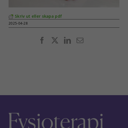
Skriv ut eller skapa pdf
2025-04-28
Facebook
X
LinkedIn
E-
post