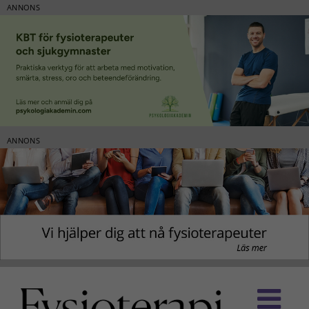
ANNONS
ANNONS
Fortsätt
till
innehållet