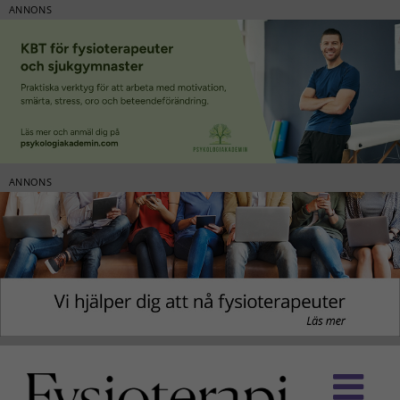
ANNONS
ANNONS
Fortsätt
till
innehållet