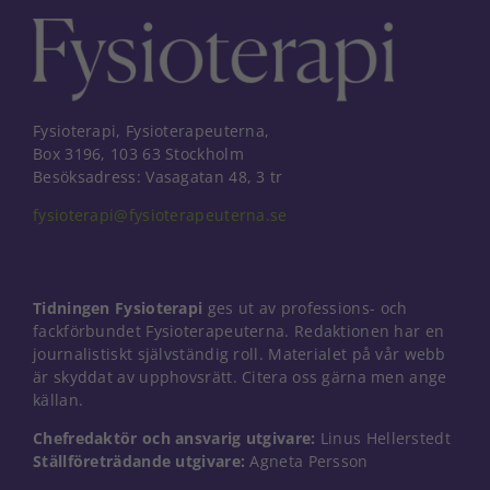
Fysioterapi, Fysioterapeuterna,
Box 3196, 103 63 Stockholm
Besöksadress: Vasagatan 48, 3 tr
fysioterapi@fysioterapeuterna.se
Tidningen Fysioterapi
ges ut av professions- och
fackförbundet Fysioterapeuterna. Redaktionen har en
journalistiskt självständig roll. Materialet på vår webb
är skyddat av upphovsrätt. Citera oss gärna men ange
källan.
Nödvändiga
Chefredaktör och ansvarig utgivare:
Linus Hellerstedt
Dessa kakor
Ställföreträdande utgivare:
Agneta Persson
går inte att
välja bort. De