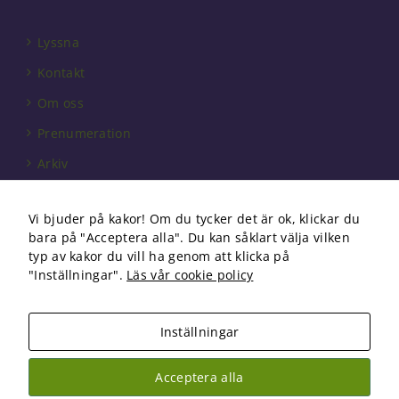
behövs för
att hemsidan
Lyssna
över huvud
taget ska
Kontakt
fungera.
Om oss
Prenumeration
Statistik
För att vi ska
Arkiv
kunna
Annonsera
förbättra
hemsidans
Vi bjuder på kakor! Om du tycker det är ok, klickar du
Förbundet
funktionalitet
bara på "Acceptera alla". Du kan såklart välja vilken
och
Om cookies
typ av kakor du vill ha genom att klicka på
uppbyggnad,
"Inställningar".
Läs vår cookie policy
baserat på
hur
hemsidan
används.
Inställningar
Copyright 2026 Fysioterapi | All Rights Reserved
Acceptera alla
Facebook
Instagram
Upplevelse