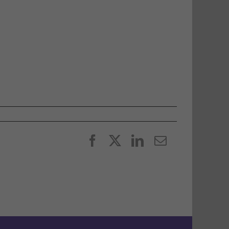
Facebook
X
LinkedIn
E-
post