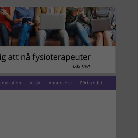
umeration
Arkiv
Annonsera
Förbundet