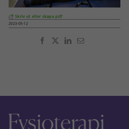
Skriv ut eller skapa pdf
2023-05-12
Facebook
X
LinkedIn
E-
post