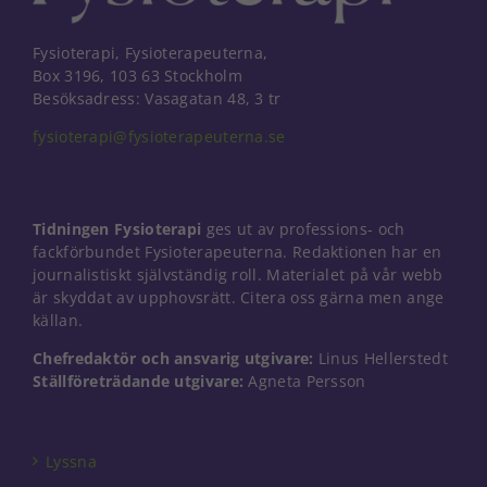
Fysioterapi, Fysioterapeuterna,
Box 3196, 103 63 Stockholm
Besöksadress: Vasagatan 48, 3 tr
fysioterapi@fysioterapeuterna.se
Tidningen Fysioterapi
ges ut av professions- och
fackförbundet Fysioterapeuterna. Redaktionen har en
journalistiskt självständig roll. Materialet på vår webb
är skyddat av upphovsrätt. Citera oss gärna men ange
källan.
Chefredaktör och ansvarig utgivare:
Linus Hellerstedt
Ställföreträdande utgivare:
Agneta Persson
Nödvändiga
Dessa kakor
går inte att
välja bort. De
Lyssna
behövs för