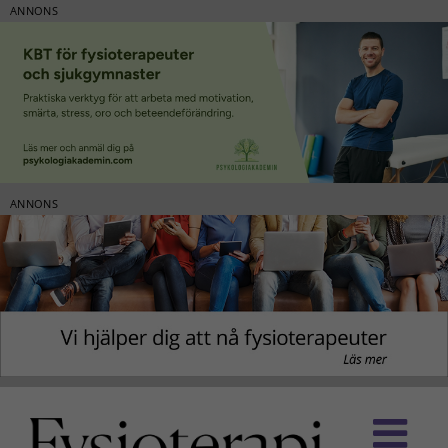
ANNONS
ANNONS
Fortsätt
till
innehållet