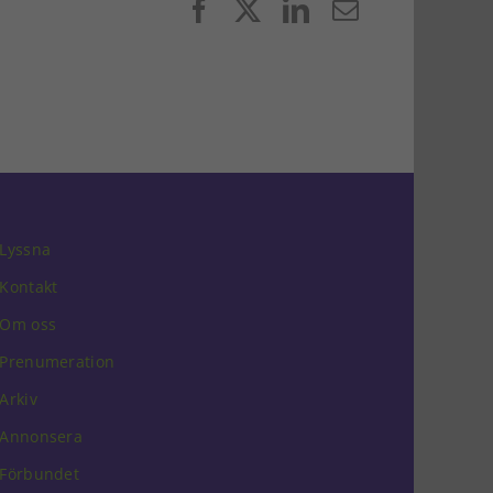
Facebook
X
LinkedIn
E-
post
Lyssna
Kontakt
Om oss
Prenumeration
Arkiv
Annonsera
Förbundet