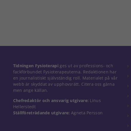
Nödvändiga
Tidningen Fysioterapi
ges ut av professions- och
Dessa kakor
fackförbundet Fysioterapeuterna. Redaktionen har
går inte att
en journalistiskt självständig roll. Materialet på vår
välja bort. De
webb är skyddat av upphovsrätt. Citera oss gärna
behövs för
men ange källan.
att hemsidan
över huvud
Chefredaktör och ansvarig utgivare:
Linus
taget ska
Hellerstedt
fungera.
Ställföreträdande utgivare:
Agneta Persson
Statistik