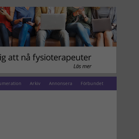
umeration
Arkiv
Annonsera
Förbundet