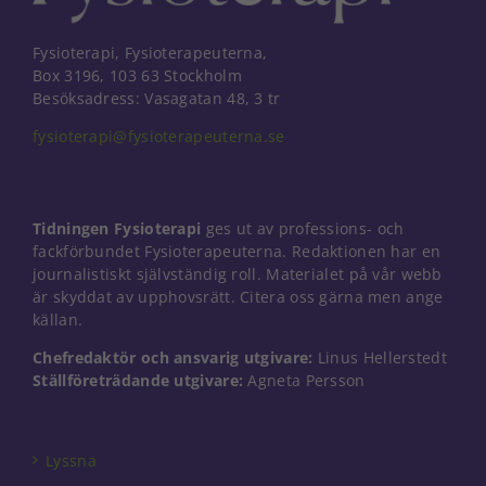
Fysioterapi, Fysioterapeuterna,
Box 3196, 103 63 Stockholm
Besöksadress: Vasagatan 48, 3 tr
fysioterapi@fysioterapeuterna.se
Tidningen Fysioterapi
ges ut av professions- och
fackförbundet Fysioterapeuterna. Redaktionen har en
journalistiskt självständig roll. Materialet på vår webb
är skyddat av upphovsrätt. Citera oss gärna men ange
källan.
Chefredaktör och ansvarig utgivare:
Linus Hellerstedt
Ställföreträdande utgivare:
Agneta Persson
Nödvändiga
Dessa kakor
går inte att
välja bort. De
Lyssna
behövs för