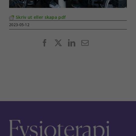
Skriv ut eller skapa pdf
2023-05-12
Facebook
X
LinkedIn
E-
post