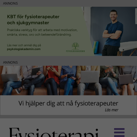
ANNONS
ANNONS
Fortsätt
till
innehållet