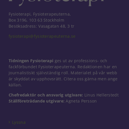
Fysioterapi, Fysioterapeuterna,
Box 3196, 103 63 Stockholm
Besöksadress: Vasagatan 48, 3 tr
fysioterapi@fysioterapeuterna.se
Tidningen Fysioterapi
ges ut av professions- och
fackförbundet Fysioterapeuterna. Redaktionen har en
journalistiskt självständig roll. Materialet på vår webb
är skyddat av upphovsrätt. Citera oss gärna men ange
källan.
Chefredaktör och ansvarig utgivare:
Linus Hellerstedt
Ställföreträdande utgivare:
Agneta Persson
Nödvändiga
Dessa kakor
går inte att
välja bort. De
Lyssna
behövs för