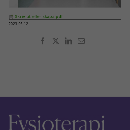
Skriv ut eller skapa pdf
2023-05-12
Facebook
X
LinkedIn
E-
post