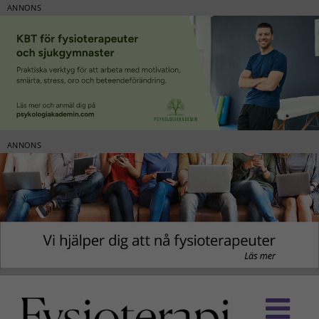
ANNONS
ANNONS
Fortsätt
till
innehållet