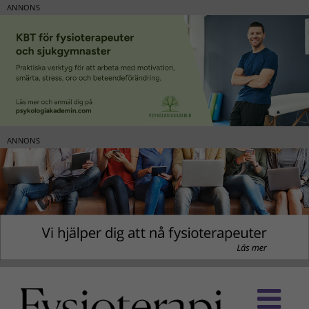
ANNONS
ANNONS
Fortsätt
till
innehållet