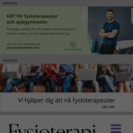
ANNONS
ANNONS
Fortsätt
till
innehållet