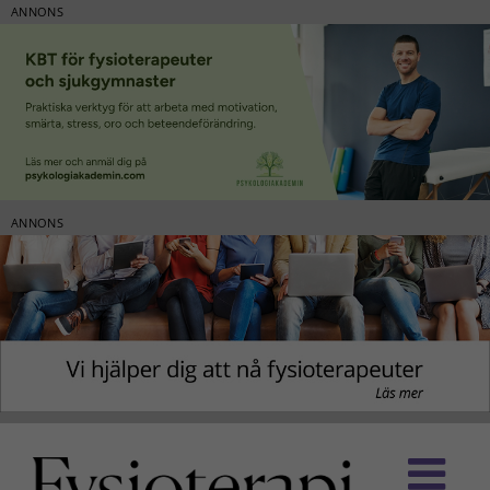
ANNONS
ANNONS
Fortsätt
till
innehållet