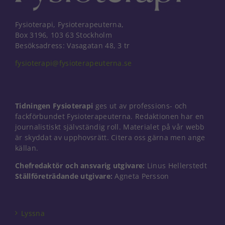
Fysioterapi, Fysioterapeuterna,
Box 3196, 103 63 Stockholm
Besöksadress: Vasagatan 48, 3 tr
fysioterapi@fysioterapeuterna.se
Tidningen Fysioterapi
ges ut av professions- och
fackförbundet Fysioterapeuterna. Redaktionen har en
journalistiskt självständig roll. Materialet på vår webb
är skyddat av upphovsrätt. Citera oss gärna men ange
källan.
Chefredaktör och ansvarig utgivare:
Linus Hellerstedt
Ställföreträdande utgivare:
Agneta Persson
Nödvändiga
Dessa kakor
går inte att
välja bort. De
Lyssna
behövs för