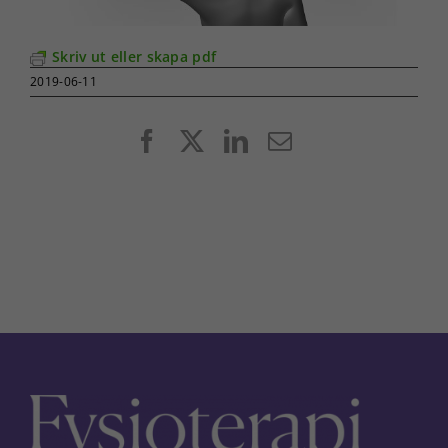
Skriv ut eller skapa pdf
2019-06-11
Facebook
X
LinkedIn
E-
post