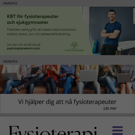
ANNONS
ANNONS
Fortsätt
till
innehållet