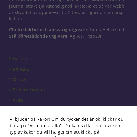
Nödvändiga
journalistiskt självständig roll. Materialet på vår webb
Dessa kakor
är skyddat av upphovsrätt. Citera oss gärna men ange
går inte att
källan.
välja bort. De
behövs för
Chefredaktör och ansvarig utgivare:
Linus Hellerstedt
att hemsidan
Ställföreträdande utgivare:
Agneta Persson
över huvud
taget ska
fungera.
Lyssna
Kontakt
Statistik
För att vi ska
Om oss
kunna
förbättra
Prenumeration
hemsidans
Arkiv
funktionalitet
och
Annonsera
uppbyggnad,
baserat på
Vi bjuder på kakor! Om du tycker det är ok, klickar du
Förbundet
hur
bara på "Acceptera alla". Du kan såklart välja vilken
hemsidan
Om cookies
typ av kakor du vill ha genom att klicka på
används.