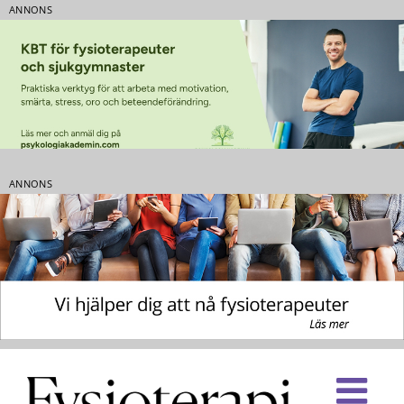
ANNONS
ANNONS
Fortsätt
till
innehållet