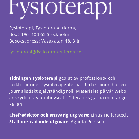
funktionalitet
att försvinna
från
hemsidan.
Fysioterapi, Fysioterapeuterna,
Box 3196, 103 63 Stockholm
Marknadsföring
Besöksadress: Vasagatan 48, 3 tr
Genom att dela
med dig av dina
fysioterapi@fysioterapeuterna.se
intressen och ditt
beteende när du
surfar ökar du
chansen att få se
Tidningen Fysioterapi
ges ut av professions- och
personligt
fackförbundet Fysioterapeuterna. Redaktionen har en
anpassat innehåll
journalistiskt självständig roll. Materialet på vår webb
och erbjudanden.
är skyddat av upphovsrätt. Citera oss gärna men ange
källan.
Chefredaktör och ansvarig utgivare:
Linus Hellerstedt
Ställföreträdande utgivare:
Agneta Persson